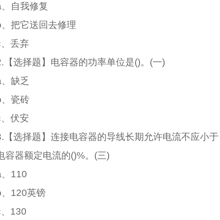
a、自我修复
b、把它送回去修理
c、丢弃
2.【选择题】电容器的功率单位是()。(一)
a、缺乏
b、瓷砖
c、伏安
3.【选择题】连接电容器的导线长期允许电流不应小于
电容器额定电流的()%。(三)
a、110
b、120英镑
c、130